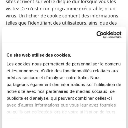
sites écrivent sur votre disque dur lorsque vous les
visitez. Ce n'est ni un programme exécutable, ni un
virus. Un fichier de cookie contient des informations
telles que l'identifiant des utilisateurs, ainsi que des
informations sur votre parcours sur le site. Un cookie
ne peut lire les informations sur votre disque dur, ni
lire les autres fichiers de cookies créés par d'autres
sites. Le site utilise les cookies pour obtenir des
Ce site web utilise des cookies.
informations sur le trafic généré par le site. Nous
Les cookies nous permettent de personnaliser le contenu
sommes ainsi en mesure de déterminer l'usage que
et les annonces, d'offrir des fonctionnalités relatives aux
vous faites des informations mises à votre disposition
médias sociaux et d'analyser notre trafic. Nous
sur ce site, ainsi que pour vérifier la pertinence de
partageons également des informations sur l'utilisation de
notre schéma de navigation avec ses informations.
notre site avec nos partenaires de médias sociaux, de
Orange ne fait pas de corrélation entre les cookies et
publicité et d'analyse, qui peuvent combiner celles-ci
les informations personnelles que vous avez pu
avec d'autres informations que vous leur avez fournies
fournir, et ne vend pas ces informations à une tierce-
ou qu'ils ont collectées lors de votre utilisation de leurs
partie. Vous pouvez refuser les cookies, ou être
services.
informé lorsqu'un site veut écrire un cookie en
Sélection