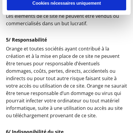
partielle, qui pourrait être faite sans le consentement
Cookies nécessaires uniquement
de leurs auteurs ou de leurs ayants-droit, est illicite.
Les éléments de ce site ne peuvent être vendus ou
commercialisés dans un but lucratif.
5/ Responsabilité
Orange et toutes sociétés ayant contribué à la
création et à la mise en place de ce site ne peuvent
être tenues pour responsable d’éventuels
dommages, coûts, pertes, directs, accidentels ou
indirects ou pour tout autre risque faisant suite à
votre accès ou utilisation de ce site. Orange ne saurait
être tenue responsable d’un dommage ou virus qui
pourrait infecter votre ordinateur ou tout matériel
informatique, suite à une utilisation ou accès au site
ou téléchargement provenant de ce site.
6/ Indisponibilité du site